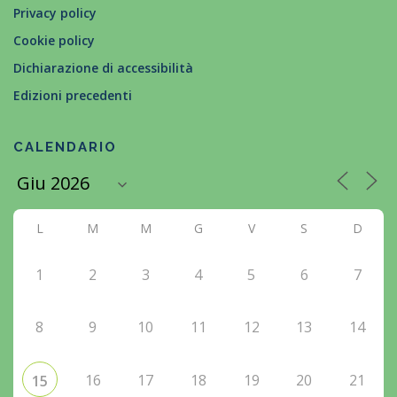
Privacy policy
Cookie policy
Dichiarazione di accessibilità
Edizioni precedenti
CALENDARIO
L
M
M
G
V
S
D
1
2
3
4
5
6
7
8
9
10
11
12
13
14
16
17
18
19
20
21
15