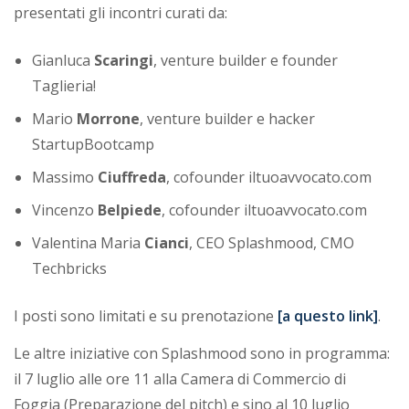
i
presentati gli incontri curati da:
a
Gianluca
Scaringi
, venture builder e founder
Taglieria!
Mario
Morrone
, venture builder e hacker
StartupBootcamp
Massimo
Ciuffreda
, cofounder iltuoavvocato.com
Vincenzo
Belpiede
, cofounder iltuoavvocato.com
Valentina Maria
Cianci
, CEO Splashmood, CMO
Techbricks
I posti sono limitati e su prenotazione
[a questo link]
.
Le altre iniziative con Splashmood sono in programma:
il 7 luglio alle ore 11 alla Camera di Commercio di
Foggia (Preparazione del pitch) e sino al 10 luglio