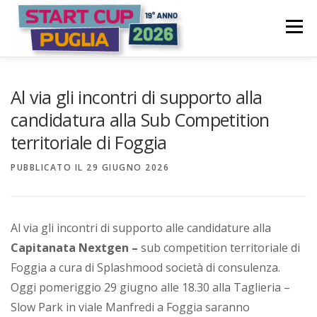
Passa
S
al
Menù
t
contenuto
a
COME FUNZIONA
PARTECIPA
PREMI
r
Al via gli incontri di supporto alla
t
candidatura alla Sub Competition
territoriale di Foggia
C
COMITATO PROMOTORE
NEWS | EVENTI
u
PUBBLICATO IL
29 GIUGNO 2026
p
LOGIN CANDIDATURA
P
Al via gli incontri di supporto alle candidature alla
u
Capitanata Nextgen –
sub competition territoriale di
Foggia a cura di Splashmood società di consulenza.
g
Oggi pomeriggio 29 giugno alle 18.30 alla Taglieria –
l
Slow Park in viale Manfredi a Foggia saranno