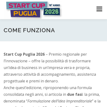
Passa
S
al
Menù
t
contenuto
a
COME FUNZIONA
PARTECIPA
PREMI
r
COME FUNZIONA
t
C
COMITATO PROMOTORE
NEWS | EVENTI
Start Cup Puglia 2026
– Premio regionale per
u
l’Innovazione – offre la possibilità di trasformare
p
LOGIN CANDIDATURA
un’idea di business in un’impresa vera e propria,
P
attraverso attività di accompagnamento, assistenza
progettuale e premi in denaro.
u
Anche quest’edizione, riproponendo una formula
g
consolidata negli anni, si articola in
due fasi
: la prima,
l
denominata “
Formulazione dell’Idea Imprenditoriale
” e la