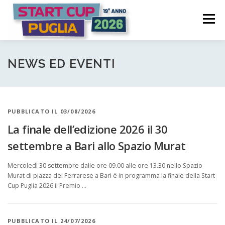
Passa
S
al
Menù
t
contenuto
a
COME FUNZIONA
PARTECIPA
PREMI
r
NEWS ED EVENTI
t
C
COMITATO PROMOTORE
NEWS | EVENTI
PUBBLICATO IL 03/08/2026
u
La finale dell’edizione 2026 il 30
p
LOGIN CANDIDATURA
settembre a Bari allo Spazio Murat
P
Mercoledì 30 settembre dalle ore 09.00 alle ore 13.30 nello Spazio
u
Murat di piazza del Ferrarese a Bari è in programma la finale della Start
Cup Puglia 2026 il Premio …
g
l
PUBBLICATO IL 24/07/2026