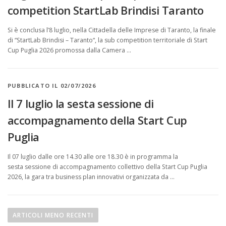
competition StartLab Brindisi Taranto
Si è conclusa l’8 luglio, nella Cittadella delle Imprese di Taranto, la finale
di “StartLab Brindisi – Taranto“, la sub competition territoriale di Start
Cup Puglia 2026 promossa dalla Camera …
PUBBLICATO IL 02/07/2026
Il 7 luglio la sesta sessione di
accompagnamento della Start Cup
Puglia
Il 07 luglio dalle ore 14.30 alle ore 18.30 è in programma la
sesta sessione di accompagnamento collettivo della Start Cup Puglia
2026, la gara tra business plan innovativi organizzata da …
N
a
ARTICOLI MENO RECENTI