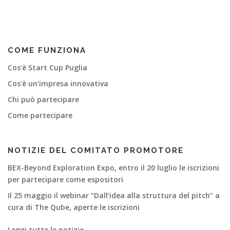
v
i
g
a
COME FUNZIONA
z
i
Cos’è Start Cup Puglia
o
Cos’è un’impresa innovativa
n
Chi può partecipare
e
Come partecipare
a
r
t
NOTIZIE DEL COMITATO PROMOTORE
i
BEX-Beyond Exploration Expo, entro il 20 luglio le iscrizioni
c
per partecipare come espositori
o
Il 25 maggio il webinar “Dall’idea alla struttura del pitch” a
l
cura di The Qube, aperte le iscrizioni
i
Leggi tutte le notizie