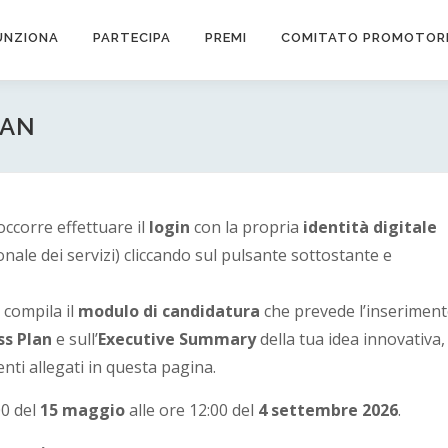
UNZIONA
PARTECIPA
PREMI
COMITATO PROMOTOR
LAN
ccorre effettuare il
login
con la propria
identità digitale
ionale dei servizi) cliccando sul pulsante sottostante e
, compila il
modulo di candidatura
che prevede l’inserimen
ss Plan
e sull’
Executive Summary
della tua idea innovativa,
nti allegati in questa pagina.
00 del
15 maggio
alle ore 12:00 del
4 settembre 2026
.