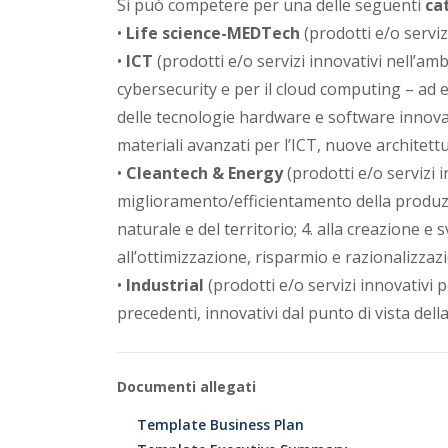
Si può competere per una delle seguenti
ca
u
•
Life science-MEDTech
(prodotti e/o serviz
•
ICT
(prodotti e/o servizi innovativi nell’amb
g
cybersecurity e per il cloud computing – ad
delle tecnologie hardware e software innovati
l
materiali avanzati per l’ICT, nuove architet
•
Cleantech & Energy
(prodotti e/o servizi in
i
miglioramento/efficientamento della produzio
naturale e del territorio; 4. alla creazione e 
a
all’ottimizzazione, risparmio e razionalizzazi
•
Industrial
(prodotti e/o servizi innovativi 
precedenti, innovativi dal punto di vista dell
Documenti allegati
Template Business Plan