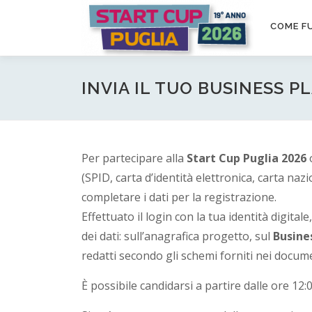
Passa
S
al
COME F
contenuto
t
a
INVIA IL TUO BUSINESS P
r
t
Per partecipare alla
Start Cup Puglia 2026
o
(SPID, carta d’identità elettronica, carta naz
C
completare i dati per la registrazione.
Effettuato il login con la tua identità digitale
u
dei dati: sull’anagrafica progetto, sul
Busine
redatti secondo gli schemi forniti nei docume
p
È possibile candidarsi a partire dalle ore 12:
P