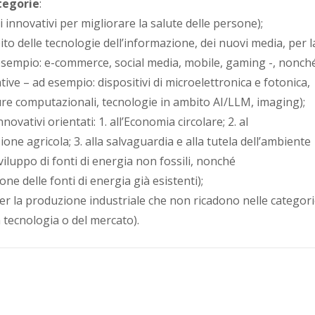
tegorie
:
i innovativi per migliorare la salute delle persone);
ito delle tecnologie dell’informazione, dei nuovi media, per l
 esempio: e-commerce, social media, mobile, gaming -, nonch
ve – ad esempio: dispositivi di microelettronica e fotonica,
ture computazionali, tecnologie in ambito AI/LLM, imaging);
novativi orientati: 1. all’Economia circolare; 2. al
ne agricola; 3. alla salvaguardia e alla tutela dell’ambiente
sviluppo di fonti di energia non fossili, nonché
one delle fonti di energia già esistenti);
per la produzione industriale che non ricadono nelle categor
a tecnologia o del mercato).