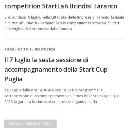
competition StartLab Brindisi Taranto
Si è conclusa l’8 luglio, nella Cittadella delle Imprese di Taranto, la finale
di “StartLab Brindisi – Taranto“, la sub competition territoriale di Start
Cup Puglia 2026 promossa dalla Camera …
PUBBLICATO IL 02/07/2026
Il 7 luglio la sesta sessione di
accompagnamento della Start Cup
Puglia
Il 07 luglio dalle ore 14.30 alle ore 18.30 è in programma la
sesta sessione di accompagnamento collettivo della Start Cup Puglia
2026, la gara tra business plan innovativi organizzata da …
N
a
ARTICOLI MENO RECENTI