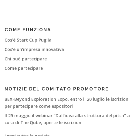
v
i
g
a
COME FUNZIONA
z
i
Cos’è Start Cup Puglia
o
Cos’è un’impresa innovativa
n
Chi può partecipare
e
Come partecipare
a
r
t
NOTIZIE DEL COMITATO PROMOTORE
i
BEX-Beyond Exploration Expo, entro il 20 luglio le iscrizioni
c
per partecipare come espositori
o
Il 25 maggio il webinar “Dall’idea alla struttura del pitch” a
l
cura di The Qube, aperte le iscrizioni
i
Leggi tutte le notizie