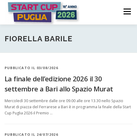
Passa
S
al
Menù
t
contenuto
a
COME FUNZIONA
PARTECIPA
PREMI
r
FIORELLA BARILE
t
C
COMITATO PROMOTORE
NEWS | EVENTI
PUBBLICATO IL 03/08/2026
u
La finale dell’edizione 2026 il 30
p
LOGIN CANDIDATURA
settembre a Bari allo Spazio Murat
P
Mercoledì 30 settembre dalle ore 09.00 alle ore 13.30 nello Spazio
u
Murat di piazza del Ferrarese a Bari è in programma la finale della Start
Cup Puglia 2026 il Premio …
g
l
PUBBLICATO IL 24/07/2026