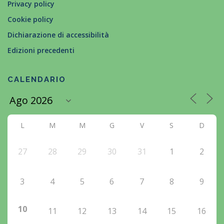
Privacy policy
Cookie policy
Dichiarazione di accessibilità
Edizioni precedenti
CALENDARIO
L
M
M
G
V
S
D
27
28
29
30
31
1
2
3
4
5
6
7
8
9
10
11
12
13
14
15
16