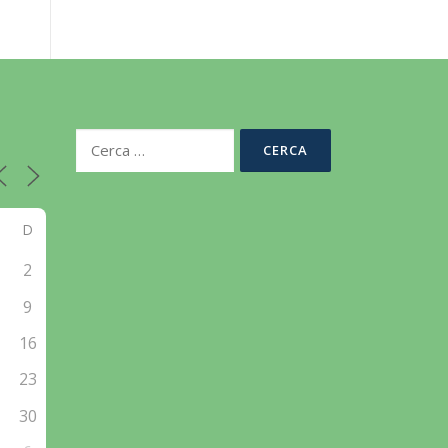
Ricerca
per:
D
2
9
5
16
2
23
9
30