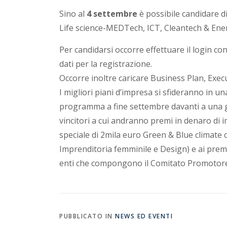
Sino al
4 settembre
è possibile candidare d
u
Life science-MEDTech, ICT, Cleantech & Energ
g
Per candidarsi occorre effettuare il login con
dati per la registrazione.
l
Occorre inoltre caricare Business Plan, Exe
I migliori piani d’impresa si sfideranno in u
i
programma a fine settembre davanti a una gi
vincitori a cui andranno premi in denaro di i
a
speciale di 2mila euro Green & Blue climate c
Imprenditoria femminile e Design) e ai premi 
enti che compongono il Comitato Promotore
PUBBLICATO IN
NEWS ED EVENTI