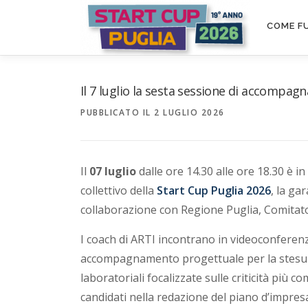
Passa
S
al
COME F
contenuto
t
a
Il 7 luglio la sesta sessione di accompag
PUBBLICATO IL
2 LUGLIO 2026
r
t
Il
07
luglio
dalle ore 14.30 alle ore 18.30 è 
C
collettivo della
Start Cup Puglia 2026
, la ga
collaborazione con Regione Puglia, Comitat
u
I coach di ARTI incontrano in videoconferen
p
accompagnamento progettuale per la stesura d
laboratoriali focalizzate sulle criticità più 
P
candidati nella redazione del piano d’impres