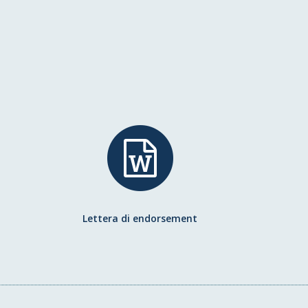
Lettera
di
endorsement
Lettera di endorsement