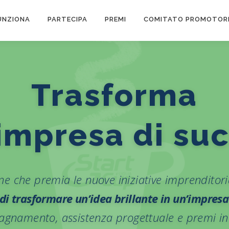
UNZIONA
PARTECIPA
PREMI
COMITATO PROMOTOR
Trasforma
n’idea brillan
e che premia le nuove iniziative imprenditoria
à di trasformare un’idea brillante in un’impres
gnamento, assistenza progettuale e premi in