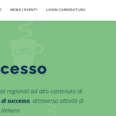
E
NEWS | EVENTI
LOGIN CANDIDATURA
te
li regionali ad alto contenuto di
a di successo
, attraverso attività di
 denaro.