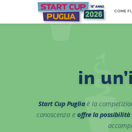
Passa
S
al
COME F
contenuto
t
a
r
t
u
C
u
Start Cup Puglia
è la competizion
p
conoscenza e
offre la possibilit
accompa
P