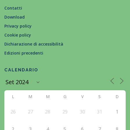
Contatti
Download
Privacy policy
Cookie policy
Dichiarazione di accessibilità
Edizioni precedenti
CALENDARIO
L
M
M
G
V
S
D
26
27
28
29
30
31
1
2
3
4
5
6
7
8