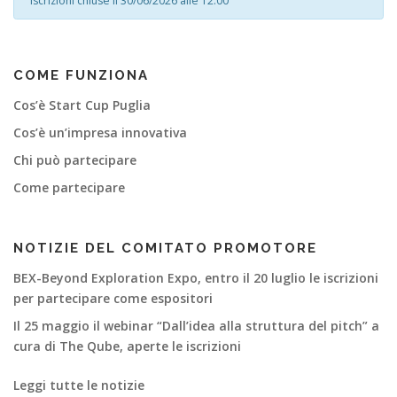
Iscrizioni chiuse il 30/06/2026 alle 12:00
i
a
COME FUNZIONA
Cos’è Start Cup Puglia
Cos’è un’impresa innovativa
Chi può partecipare
Come partecipare
NOTIZIE DEL COMITATO PROMOTORE
BEX-Beyond Exploration Expo, entro il 20 luglio le iscrizioni
per partecipare come espositori
Il 25 maggio il webinar “Dall’idea alla struttura del pitch” a
cura di The Qube, aperte le iscrizioni
Leggi tutte le notizie