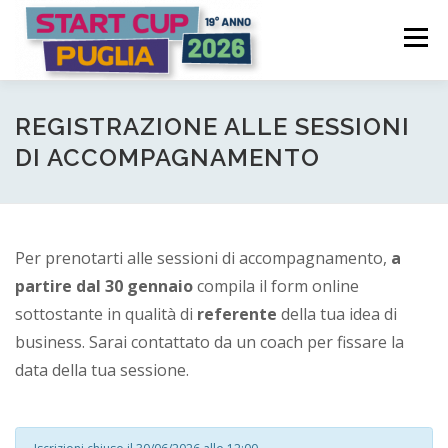
Passa
S
al
Menù
t
contenuto
a
COME FUNZIONA
PARTECIPA
PREMI
r
REGISTRAZIONE ALLE SESSIONI
DI ACCOMPAGNAMENTO
t
C
COMITATO PROMOTORE
NEWS | EVENTI
u
Per prenotarti alle sessioni di accompagnamento,
a
p
LOGIN CANDIDATURA
partire dal 30 gennaio
compila il form online
P
sottostante in qualità di
referente
della tua idea di
business. Sarai contattato da un coach per fissare la
u
data della tua sessione.
g
l