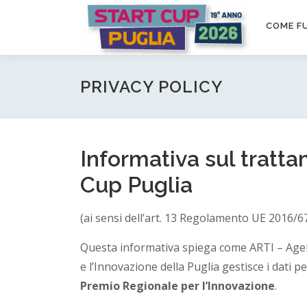
Passa
S
al
COME F
contenuto
t
a
PRIVACY POLICY
r
t
Informativa sul tratta
Cup Puglia
C
(ai sensi dell’art. 13 Regolamento UE 2016/
u
Questa informativa spiega come ARTI – Agenz
p
e l’Innovazione della Puglia gestisce i dati pe
Premio Regionale per l’Innovazione
.
P