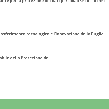
ante per la protezione dei dati personali
se ritieni che i
rasferimento tecnologico e l’Innovazione della Puglia
bile della Protezione dei