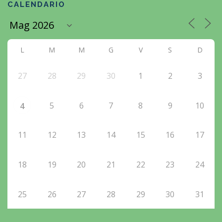
CALENDARIO
L
M
M
G
V
S
D
27
28
29
30
1
2
3
5
6
7
8
9
10
4
11
12
13
14
15
16
17
18
19
20
21
22
23
24
25
26
27
28
29
30
31