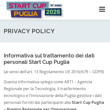
Passa
S
al
Menù
t
contenuto
a
COME FUNZIONA
PARTECIPA
PREMI
r
PRIVACY POLICY
t
C
COMITATO PROMOTORE
NEWS | EVENTI
Informativa sul trattamento dei dati
u
personali Start Cup Puglia
p
LOGIN CANDIDATURA
(ai sensi dell’art. 13 Regolamento UE 2016/679 – GDPR)
P
Questa informativa spiega come ARTI – Agenzia
u
Regionale per la Tecnologia, il trasferimento
g
tecnologico e l’Innovazione della Puglia gestisce i dati
personali forniti dai partecipanti alla
Start Cup Puglia
l
– Premio Regionale per l’Innovazione
.