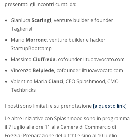
i
presentati gli incontri curati da:
a
Gianluca
Scaringi
, venture builder e founder
Taglieria!
Mario
Morrone
, venture builder e hacker
StartupBootcamp
Massimo
Ciuffreda
, cofounder iltuoavvocato.com
Vincenzo
Belpiede
, cofounder iltuoavvocato.com
Valentina Maria
Cianci
, CEO Splashmood, CMO
Techbricks
I posti sono limitati e su prenotazione
[a questo link]
.
Le altre iniziative con Splashmood sono in programma:
il 7 luglio alle ore 11 alla Camera di Commercio di
Foggia (Preparazione del pitch) e sino al 10 luglio