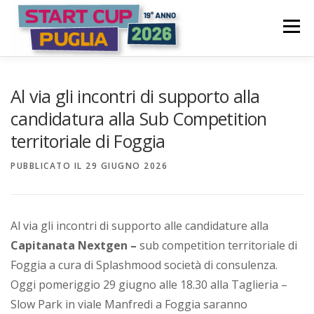
Passa
S
al
Menù
t
contenuto
a
COME FUNZIONA
PARTECIPA
PREMI
r
Al via gli incontri di supporto alla
t
candidatura alla Sub Competition
territoriale di Foggia
C
COMITATO PROMOTORE
NEWS | EVENTI
u
PUBBLICATO IL
29 GIUGNO 2026
p
LOGIN CANDIDATURA
P
Al via gli incontri di supporto alle candidature alla
u
Capitanata Nextgen –
sub competition territoriale di
Foggia a cura di Splashmood società di consulenza.
g
Oggi pomeriggio 29 giugno alle 18.30 alla Taglieria –
l
Slow Park in viale Manfredi a Foggia saranno