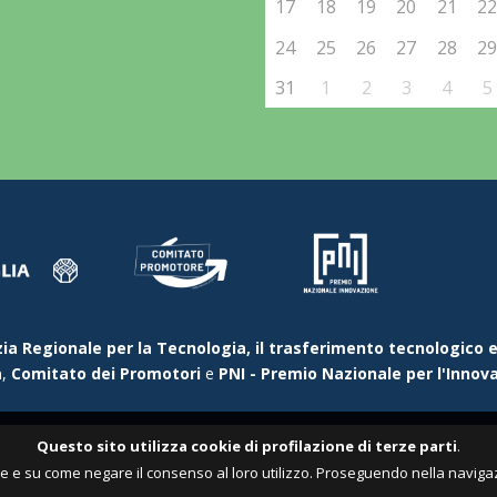
17
18
19
20
21
2
24
25
26
27
28
2
31
1
2
3
4
5
ia Regionale per la Tecnologia, il trasferimento tecnologico e
a
,
Comitato dei Promotori
e
PNI - Premio Nazionale per l'Innov
Questo sito utilizza cookie di profilazione di terze parti
.
e e su come negare il consenso al loro utilizzo. Proseguendo nella navigaz