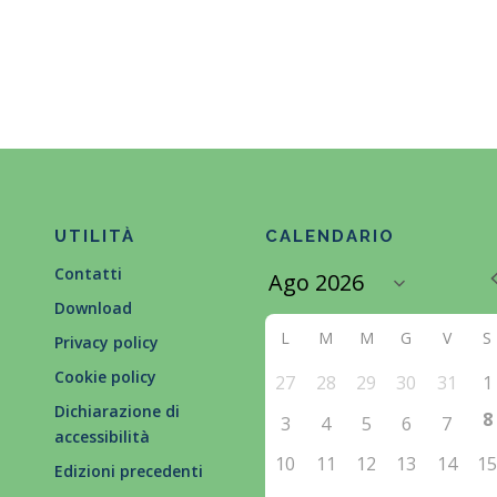
UTILITÀ
CALENDARIO
Contatti
Download
L
M
M
G
V
S
Privacy policy
Cookie policy
27
28
29
30
31
1
Dichiarazione di
8
3
4
5
6
7
accessibilità
10
11
12
13
14
1
Edizioni precedenti