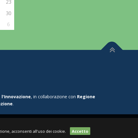
2
23
9
30
6
T
o
r
n
a
s
u
 l'Innovazione
, in collaborazione con
Regione
azione
.
ione, acconsenti all'uso dei cookie.
Accetto