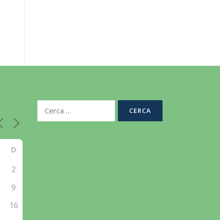
Ricerca
per:
D
2
9
5
16