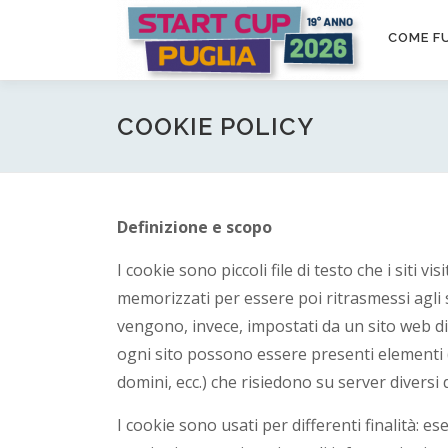
Passa
S
al
COME F
contenuto
t
a
COOKIE POLICY
r
t
Definizione e scopo
I cookie sono piccoli file di testo che i siti v
C
memorizzati per essere poi ritrasmessi agli stes
u
vengono, invece, impostati da un sito web di
ogni sito possono essere presenti elementi (
p
domini, ecc.) che risiedono su server diversi d
I cookie sono usati per differenti finalità: 
P