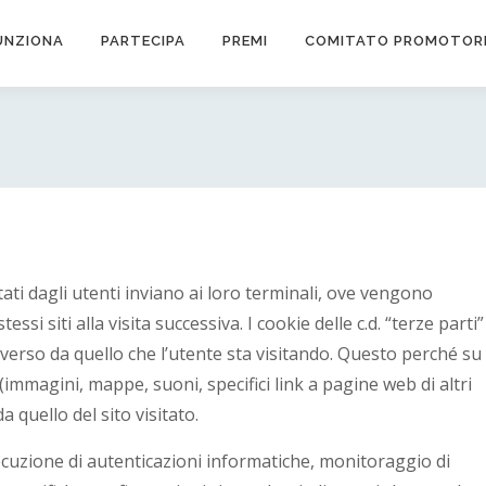
UNZIONA
PARTECIPA
PREMI
COMITATO PROMOTOR
isitati dagli utenti inviano ai loro terminali, ove vengono
si siti alla visita successiva. I cookie delle c.d. “terze parti”
verso da quello che l’utente sta visitando. Questo perché su
immagini, mappe, suoni, specifici link a pagine web di altri
a quello del sito visitato.
esecuzione di autenticazioni informatiche, monitoraggio di