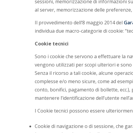
sessioni, memorizzazione di informazioni su 
u
al server, memorizzazione delle preferenze, 
Il provvedimento dell’8 maggio 2014 del
Gar
g
individua due macro-categorie di cookie: “tecn
l
Cookie tecnici
i
Sono i cookie che servono a effettuare la nav
vengono utilizzati per scopi ulteriori e sono
a
Senza il ricorso a tali cookie, alcune oper
complesse e/o meno sicure, come ad esempio 
conto, bonifici, pagamento di bollette, ecc.),
mantenere l’identificazione dell’utente nell’a
I Cookie tecnici possono essere ulteriorment
Cookie di navigazione o di sessione, che ga