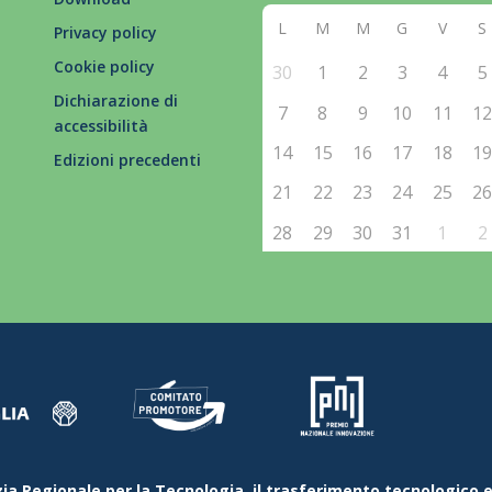
L
M
M
G
V
S
Privacy policy
Cookie policy
30
1
2
3
4
5
Dichiarazione di
7
8
9
10
11
1
accessibilità
14
15
16
17
18
1
Edizioni precedenti
21
22
23
24
25
2
28
29
30
31
1
2
ia Regionale per la Tecnologia, il trasferimento tecnologico e