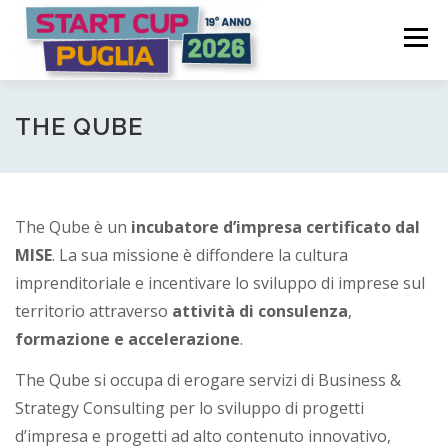
Passa
S
al
Menù
t
contenuto
a
COME FUNZIONA
PARTECIPA
PREMI
r
THE QUBE
t
C
COMITATO PROMOTORE
NEWS | EVENTI
The Qube è un
incubatore d’impresa certificato dal
u
MISE
. La sua missione è diffondere la cultura
p
LOGIN CANDIDATURA
imprenditoriale e incentivare lo sviluppo di imprese sul
P
territorio attraverso
attività di consulenza
,
formazione e accelerazione
.
u
The Qube si occupa di erogare servizi di Business &
g
Strategy Consulting per lo sviluppo di progetti
l
d’impresa e progetti ad alto contenuto innovativo,