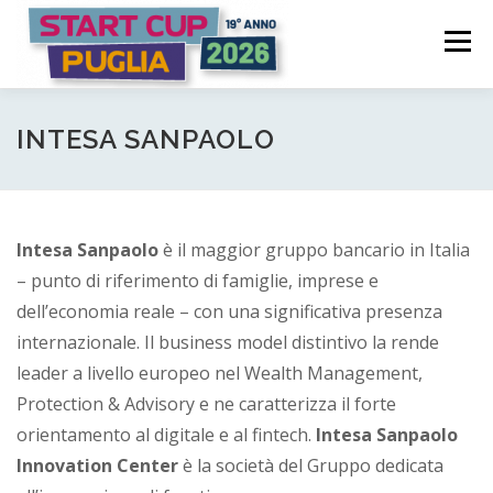
Passa
S
al
Menù
t
contenuto
a
COME FUNZIONA
PARTECIPA
PREMI
r
INTESA SANPAOLO
t
C
COMITATO PROMOTORE
NEWS | EVENTI
Intesa Sanpaolo
è il maggior gruppo bancario in Italia
u
– punto di riferimento di famiglie, imprese e
p
LOGIN CANDIDATURA
dell’economia reale – con una significativa presenza
P
internazionale. Il business model distintivo la rende
leader a livello europeo nel Wealth Management,
u
Protection & Advisory e ne caratterizza il forte
g
orientamento al digitale e al fintech.
Intesa Sanpaolo
l
Innovation Center
è la società del Gruppo dedicata