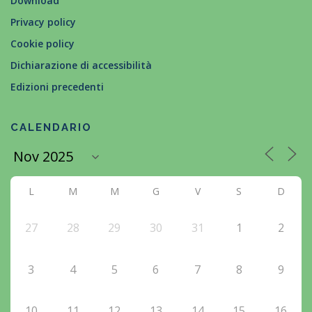
Download
Privacy policy
Cookie policy
Dichiarazione di accessibilità
Edizioni precedenti
CALENDARIO
L
M
M
G
V
S
D
27
28
29
30
31
1
2
3
4
5
6
7
8
9
10
11
12
13
14
15
16