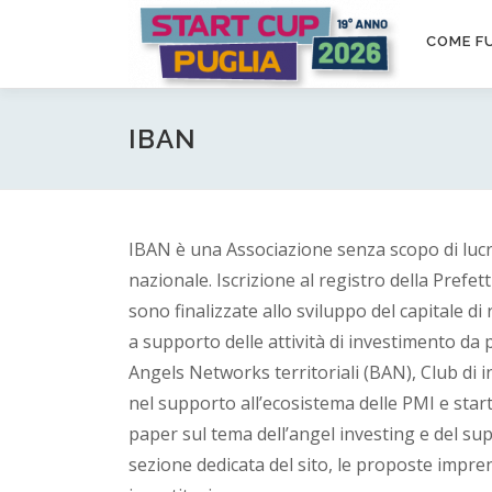
Passa
S
al
COME F
contenuto
t
a
IBAN
r
t
IBAN è una Associazione senza scopo di lucro
nazionale. Iscrizione al registro della Prefett
C
sono finalizzate allo sviluppo del capitale di
a supporto delle attività di investimento da 
u
Angels Networks territoriali (BAN), Club di inv
nel supporto all’ecosistema delle PMI e star
p
paper sul tema dell’angel investing e del s
sezione dedicata del sito, le proposte impre
P