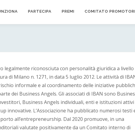
UNZIONA
PARTECIPA
PREMI
COMITATO PROMOTOR
 legalmente riconosciuta con personalità giuridica a livello
ura di Milano n. 1271, in data 5 luglio 2012. Le attività di IBA
 rischio informale e al coordinamento delle iniziative pubblic
parte dei Business Angels. Gli associati di IBAN sono Busine
estitori, Business Angels individuali, enti e istituzioni attivi
tup innovative. L’Associazione ha pubblicato numerosi testi 
upporto all’entrepreneurship. Dal 2020 promuove, in una
nditoriali valutate positivamente da un Comitato interno di