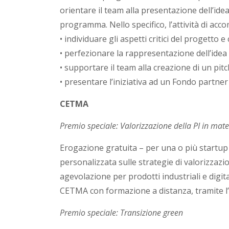
orientare il team alla presentazione dell’ide
u
programma. Nello specifico, l’attività di a
• individuare gli aspetti critici del progetto 
g
• perfezionare la rappresentazione dell’idea d
• supportare il team alla creazione di un pitc
l
• presentare l’iniziativa ad un Fondo partne
i
CETMA
a
Premio speciale: Valorizzazione della PI in mate
Erogazione gratuita – per una o più startup 
personalizzata sulle strategie di valorizzazio
agevolazione per prodotti industriali e digit
CETMA con formazione a distanza, tramite l’
Premio speciale: T
ransizione green