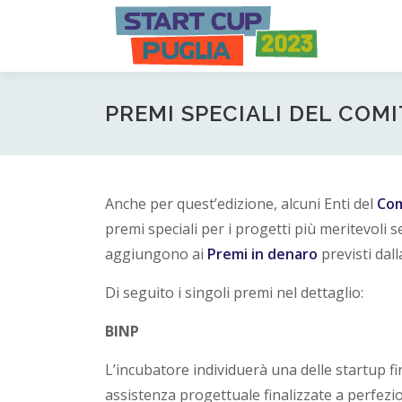
Passa
S
al
contenuto
t
a
PREMI SPECIALI DEL CO
r
t
Anche per quest’edizione, alcuni Enti del
Com
premi speciali per i progetti più meritevoli se
C
aggiungono ai
Premi in denaro
previsti dal
u
Di seguito i singoli premi nel dettaglio:
BINP
p
L’incubatore individuerà una delle startup fi
P
assistenza progettuale finalizzate a perfezion