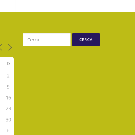
Ricerca
per:
D
2
9
5
16
2
23
9
30
6