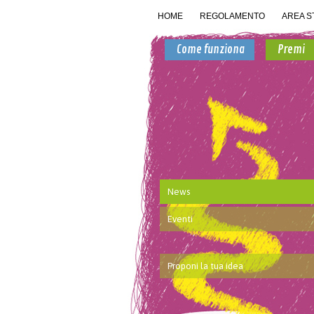
HOME
REGOLAMENTO
AREA S
Come funziona
Premi
News
Eventi
Proponi la tua idea