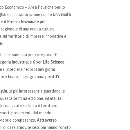
ppo Economico – Area Politiche per lo
lia
e in collaborazione con le
Università
e il
Premio Nazionale per
po regionale di una nuova cultura
sul territorio di imprese innovative e
le.
i, così suddivisi per categorie:
9
tegoria
Industrial
e
6
per
Life Science.
 si insedierà nei prossimi giorni,
ase finale, in programma per il
19
glia
, le più interessanti riguardano le
questa settima edizione, infatti, la
o
, realizzate su tutto il territorio
 esperti provenienti dal mondo
e proprie competenze.
Attraverso
i di case study, le sessioni hanno fornito