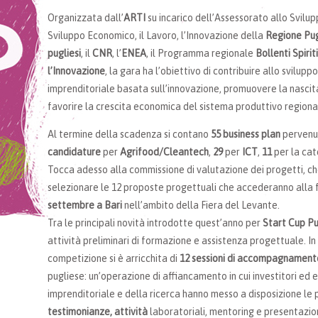
Organizzata dall’
ARTI
su incarico dell’Assessorato allo Svilu
Sviluppo Economico, il Lavoro, l’Innovazione della
Regione Pug
pugliesi
, il
CNR
, l’
ENEA
, il Programma regionale
Bollenti Spiriti
l’Innovazione
, la gara ha l’obiettivo di contribuire allo svilup
imprenditoriale basata sull’innovazione, promuovere la nascita 
favorire la crescita economica del sistema produttivo regiona
Al termine della scadenza si contano
55 business plan
pervenut
candidature
per
Agrifood/Cleantech
,
29
per
ICT
,
11
per la ca
Tocca adesso alla
commissione
di valutazione dei progetti, che
selezionare le 12 proposte progettuali che accederanno alla f
settembre a Bari
nell’ambito della Fiera del Levante.
Tra le principali novità introdotte quest’anno per
Start Cup Pu
attività preliminari di formazione e assistenza progettuale. In 
competizione si è arricchita di
12 sessioni di accompagnament
pugliese: un’operazione di affiancamento in cui investitori ed
imprenditoriale e della ricerca hanno messo a disposizione l
testimonianze, attività
laboratoriali, mentoring e presentazion