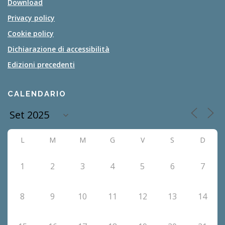
Download
Privacy policy
Cookie policy
Dichiarazione di accessibilità
Edizioni precedenti
CALENDARIO
L
M
M
G
V
S
D
1
2
3
4
5
6
7
8
9
10
11
12
13
14