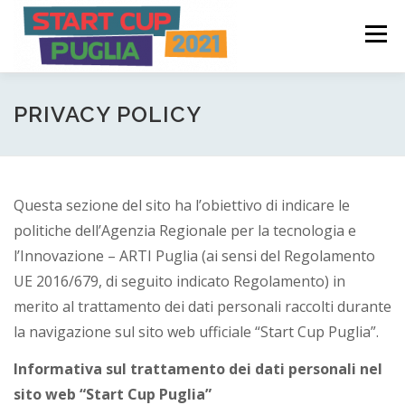
Passa
S
al
Menù
t
contenuto
a
COME FUNZIONA
PARTECIPA
PREMI
r
PRIVACY POLICY
t
C
COMITATO PROMOTORE
NEWS ED EVENTI
Questa sezione del sito ha l’obiettivo di indicare le
u
politiche dell’Agenzia Regionale per la tecnologia e
p
LOGIN
l’Innovazione – ARTI Puglia (ai sensi del Regolamento
P
UE 2016/679, di seguito indicato Regolamento) in
merito al trattamento dei dati personali raccolti durante
u
la navigazione sul sito web ufficiale “Start Cup Puglia”.
g
Informativa sul trattamento dei dati personali nel
l
sito web “Start Cup Puglia”