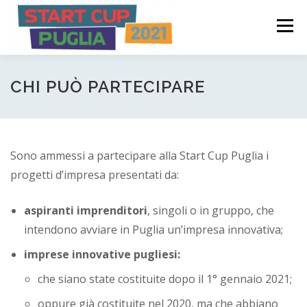
Passa
S
al
Menù
t
contenuto
a
COME FUNZIONA
PARTECIPA
PREMI
r
CHI PUÒ PARTECIPARE
t
C
COMITATO PROMOTORE
NEWS ED EVENTI
Sono ammessi a partecipare alla Start Cup Puglia i
u
progetti d’impresa presentati da:
p
LOGIN
P
aspiranti imprenditori
, singoli o in gruppo, che
intendono avviare in Puglia un’impresa innovativa;
u
imprese innovative pugliesi:
g
che siano state costituite dopo il 1° gennaio 2021;
l
oppure già costituite nel 2020, ma che abbiano