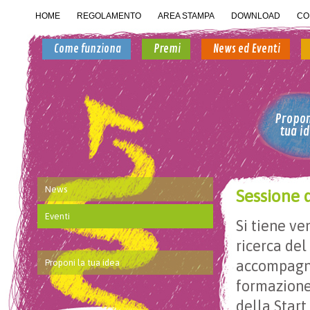
HOME
REGOLAMENTO
AREA STAMPA
DOWNLOAD
CO
Come funziona
Premi
News ed Eventi
Propon
tua i
News
Sessione
Eventi
Si tiene ve
ricerca del
Proponi la tua idea
accompagna
formazione
della Start