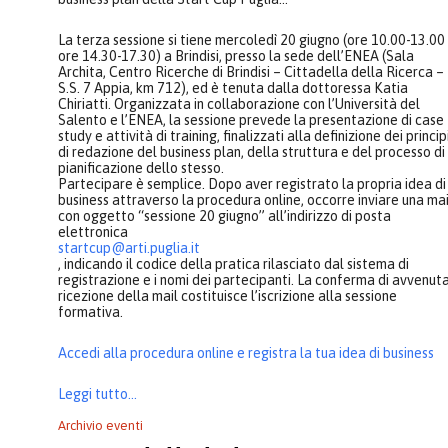
La terza sessione si tiene mercoledì
20 giugno
(ore 10.00-13.00
ore 14.30-17.30) a
Brindisi
, presso la sede dell’ENEA (Sala
Archita, Centro Ricerche di Brindisi – Cittadella della Ricerca –
S.S. 7 Appia, km 712), ed è tenuta dalla dottoressa Katia
Chiriatti
. Organizzata in collaborazione con l’Università del
Salento e l’ENEA, la sessione prevede la presentazione di case
study e attività di training, finalizzati alla definizione dei princip
di redazione del business plan, della struttura e del processo di
pianificazione dello stesso.
Partecipare è semplice. Dopo aver registrato la propria idea di
business attraverso la procedura online, occorre inviare una mai
con oggetto “sessione 20 giugno” all’indirizzo di posta
elettronica
startcup@arti.puglia.it
, indicando il codice della pratica rilasciato dal sistema di
registrazione e i nomi dei partecipanti. La conferma di avvenut
ricezione della mail costituisce l’iscrizione alla sessione
formativa.
Accedi alla procedura online e registra la tua idea di business
Leggi tutto...
Archivio eventi