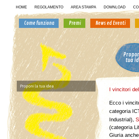
HOME
REGOLAMENTO
AREA STAMPA
DOWNLOAD
CO
Come funziona
Premi
News ed Eventi
Propon
tua i
Proponi la tua idea
I vincitori d
Ecco i vincit
categoria IC
Industrial),
S
(categoria Li
Giuria anche