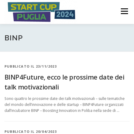
Passa
S
al
Menù
t
contenuto
a
COME FUNZIONA
INVIA IL TUO BUSINESS PLAN
r
BINP
t
C
PREMI
COMITATO PROMOTORE
PUBBLICATO IL 23/11/2023
u
BINP4Future, ecco le prossime date dei
p
NEWS ED EVENTI
talk motivazionali
P
Sono quattro le prossime date dei talk motivazionali – sulle tematiche
u
del mondo dell’innovazione e delle startup – BINP4Future organizzati
dall’incubatore BINP – Boosting Innovation in Poliba nella sede di …
g
l
PUBBLICATO IL 20/04/2023