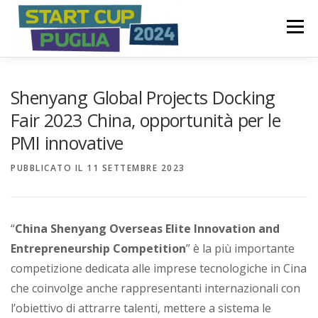
Passa
S
al
Menù
t
contenuto
a
COME FUNZIONA
INVIA IL TUO BUSINESS PLAN
r
Shenyang Global Projects Docking
t
Fair 2023 China, opportunità per le
PMI innovative
C
PREMI
COMITATO PROMOTORE
u
PUBBLICATO IL
11 SETTEMBRE 2023
p
NEWS ED EVENTI
P
“
China Shenyang Overseas Elite Innovation and
u
Entrepreneurship Competition
” è la più importante
competizione dedicata alle imprese tecnologiche in Cina
g
che coinvolge anche rappresentanti internazionali con
l
l’obiettivo di attrarre talenti, mettere a sistema le