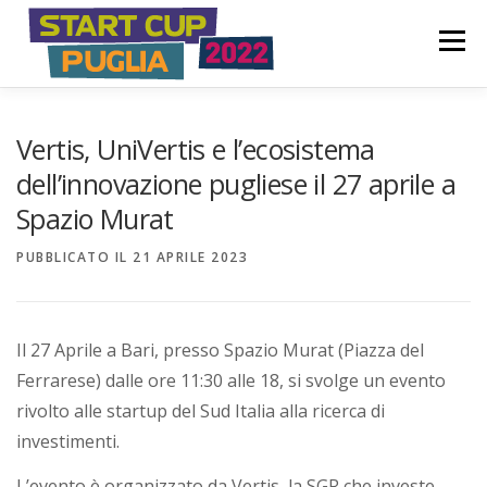
Passa
S
al
Menù
t
contenuto
a
COME FUNZIONA
PARTECIPA
PREMI
r
Vertis, UniVertis e l’ecosistema
t
dell’innovazione pugliese il 27 aprile a
Spazio Murat
C
COMITATO PROMOTORE
NEWS ED EVENTI
u
PUBBLICATO IL
21 APRILE 2023
p
P
Il 27 Aprile a Bari, presso Spazio Murat (Piazza del
u
Ferrarese) dalle ore 11:30 alle 18, si svolge un evento
rivolto alle startup del Sud Italia alla ricerca di
g
investimenti.
l
L’evento è organizzato da Vertis, la SGR che investe