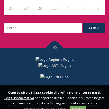
27
28
29
30
1
2
3
Ricerca
per:
T
o
r
n
a
s
u
Start Cup Puglia è organizzata da
ARTI - Agenzia
Questo sito utilizza cookie di profilazione di terze parti
.
Regionale per la Tecnologia e l’Innovazione
, in
Leggi l'informativa
per saperne di più sui cookie e su come negare
collaborazione con
Regione Puglia
,
Comitato dei
il consenso al loro utilizzo. Proseguendo nella navigazione,
Promotori
e
PNI - Premio Nazionale per l’Innovazione
.