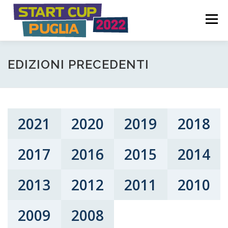
Passa
S
al
Menù
t
contenuto
a
COME FUNZIONA
PARTECIPA
PREMI
r
EDIZIONI PRECEDENTI
t
C
COMITATO PROMOTORE
NEWS ED EVENTI
u
2021
2020
2019
2018
p
2017
2016
2015
2014
P
u
2013
2012
2011
2010
g
2009
2008
l