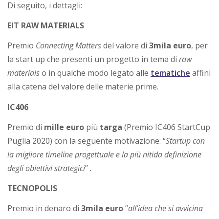
i
Di seguito, i dettagli:
a
EIT RAW MATERIALS
Premio
Connecting Matters
del valore di
3mila euro
, per
la start up che presenti un progetto in tema di
raw
materials
o in qualche modo legato alle
tematiche
affini
alla catena del valore delle materie prime.
IC406
Premio di
mille euro
più
targa
(Premio IC406 StartCup
Puglia 2020) con la seguente motivazione: “
Startup con
la migliore timeline progettuale e la più nitida definizione
degli obiettivi strategici
” .
TECNOPOLIS
Premio in denaro di
3mila euro
“
all’idea che si avvicina