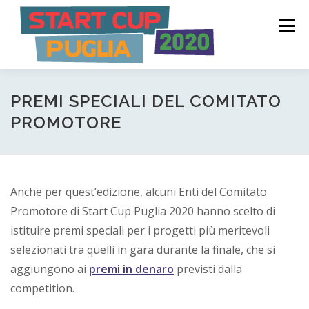
Passa
S
al
Menù
t
contenuto
a
r
COME FUNZIONA
CANDIDATURE
PREMI
PREMI SPECIALI DEL COMITATO
t
PROMOTORE
C
NEWS ED EVENTI
COMITATO PROMOTORE
u
p
Anche per quest’edizione, alcuni Enti del Comitato
LOGIN
Promotore di Start Cup Puglia 2020 hanno scelto di
P
istituire premi speciali per i progetti più meritevoli
u
selezionati tra quelli in gara durante la finale, che si
g
aggiungono ai
premi in denaro
previsti dalla
l
competition.