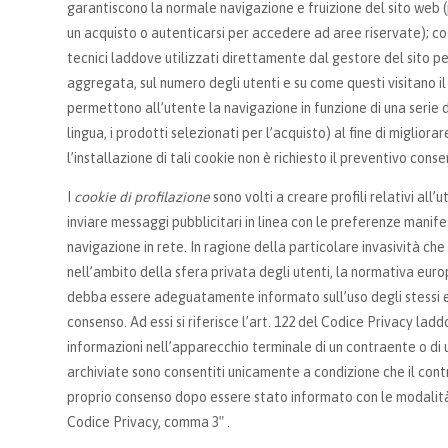
garantiscono la normale navigazione e fruizione del sito web 
un acquisto o autenticarsi per accedere ad aree riservate); coo
tecnici laddove utilizzati direttamente dal gestore del sito pe
aggregata, sul numero degli utenti e su come questi visitano il 
permettono all’utente la navigazione in funzione di una serie di
lingua, i prodotti selezionati per l’acquisto) al fine di migliorar
l’installazione di tali cookie non è richiesto il preventivo conse
I
cookie di profilazione
sono volti a creare profili relativi all’u
inviare messaggi pubblicitari in linea con le preferenze manif
navigazione in rete. In ragione della particolare invasività che
nell’ambito della sfera privata degli utenti, la normativa eur
debba essere adeguatamente informato sull’uso degli stessi ed
consenso. Ad essi si riferisce l’art. 122 del Codice Privacy lad
informazioni nell’apparecchio terminale di un contraente o di 
archiviate sono consentiti unicamente a condizione che il cont
proprio consenso dopo essere stato informato con le modalità s
Codice Privacy, comma 3″ .