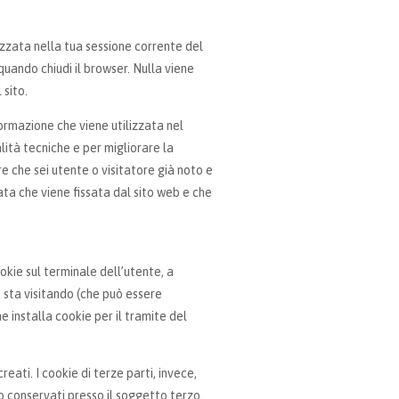
izzata nella tua sessione corrente del
ando chiudi il browser. Nulla viene
 sito.
formazione che viene utilizzata nel
alità tecniche e per migliorare la
re che sei utente o visitatore già noto e
ata che viene fissata dal sito web e che
okie sul terminale dell’utente, a
e sta visitando (che può essere
e installa cookie per il tramite del
creati. I cookie di terze parti, invece,
ono conservati presso il soggetto terzo.