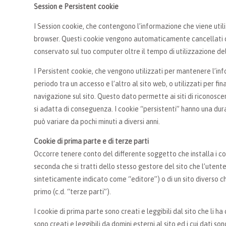
Session e Persistent cookie
I Session cookie, che contengono l’informazione che viene util
browser. Questi cookie vengono automaticamente cancellati qu
conservato sul tuo computer oltre il tempo di utilizzazione del
I Persistent cookie, che vengono utilizzati per mantenere l’in
periodo tra un accesso e l’altro al sito web, o utilizzati per fin
navigazione sul sito. Questo dato permette ai siti di riconosce
si adatta di conseguenza. I cookie “persistenti” hanno una dur
può variare da pochi minuti a diversi anni.
Cookie di prima parte e di terze parti
Occorre tenere conto del differente soggetto che installa i co
seconda che si tratti dello stesso gestore del sito che l’utent
sinteticamente indicato come “editore”) o di un sito diverso ch
primo (c.d. “terze parti”).
I cookie di prima parte sono creati e leggibili dal sito che li ha 
sono creati e leggibili da domini esterni al sito ed i cui dati s